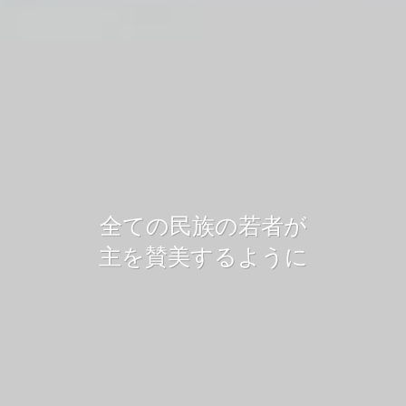
賛美歌詞コード
「賛美歌詞コード」は、
全ての民族の若者が
賛美などの曲の歌詞や詳細を検索して
曲を聴く
曲を聴く
見つけることができるウェブサイトです。
主を賛美するように
サイトに行く