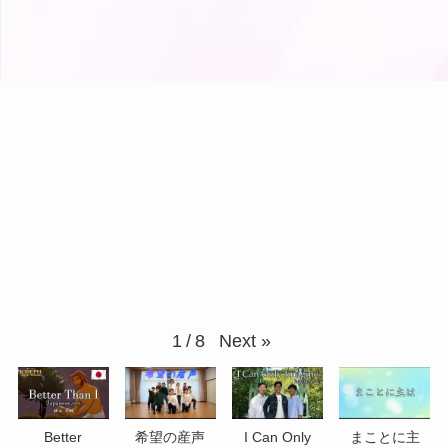
Next
»
1
/
8
Better
希望の産声
I Can Only
まことに主