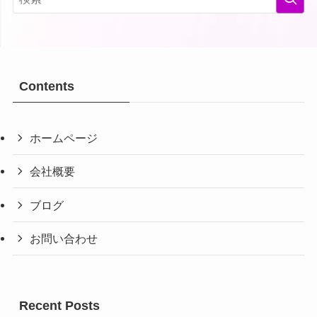
Contents
ホームページ
会社概要
ブログ
お問い合わせ
Recent Posts