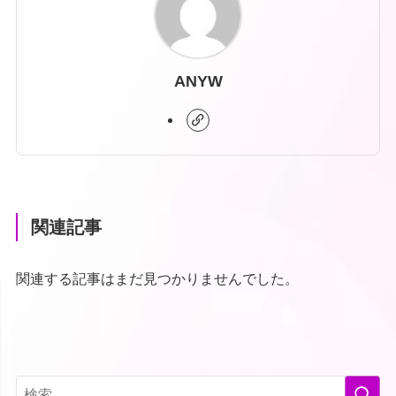
ANYW
関連記事
関連する記事はまだ見つかりませんでした。